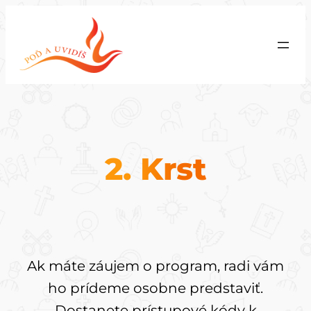
Prejsť
na
obsah
2. Krst
Ak máte záujem o program, radi vám
ho prídeme osobne predstaviť.
Dostanete prístupové kódy k