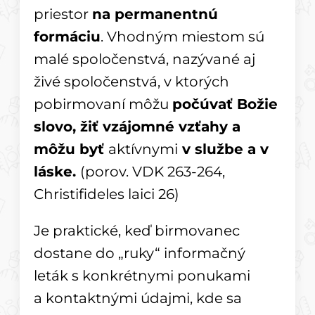
priestor
na permanentnú
formáciu
. Vhodným miestom sú
malé spoločenstvá, nazývané aj
živé spoločenstvá, v ktorých
pobirmovaní môžu
počúvať Božie
slovo, žiť vzájomné vzťahy a
môžu byť
aktívnymi
v službe a v
láske.
(porov. VDK 263-264,
Christifideles laici 26)
Je praktické, keď birmovanec
dostane do „ruky“ informačný
leták s konkrétnymi ponukami
a kontaktnými údajmi, kde sa