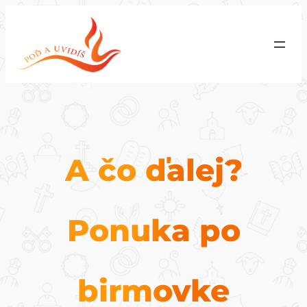
Prejsť
na
obsah
A čo ďalej?
Ponuka po
birmovke