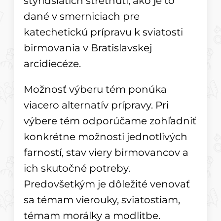
štyridsiatich stretnutí, ako je to
dané v smerniciach pre
katechetickú prípravu k sviatosti
birmovania v Bratislavskej
arcidiecéze.
Možnosť výberu tém ponúka
viacero alternatív prípravy. Pri
výbere tém odporúčame zohľadniť
konkrétne možnosti jednotlivých
farností, stav viery birmovancov a
ich skutočné potreby.
Predovšetkým je dôležité venovať
sa témam vierouky, sviatostiam,
témam morálky a modlitbe.