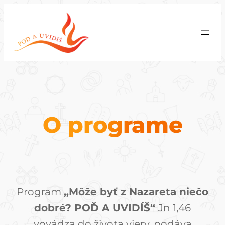
Prejsť
na
obsah
O programe
Program
„Môže byť z Nazareta niečo
dobré? POĎ A UVIDÍŠ“
Jn 1,46
vovádza do života viery, podáva