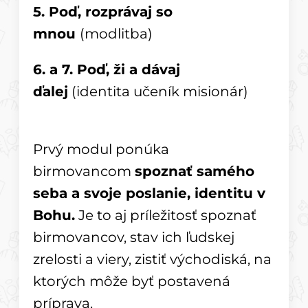
5. Poď, rozprávaj so
mnou
(modlitba)
6. a 7. Poď, ži a dávaj
ďalej
(identita učeník misionár)
Prvý modul ponúka
birmovancom
spoznať samého
seba a svoje poslanie, identitu v
Bohu.
Je to aj príležitosť spoznať
birmovancov, stav ich ľudskej
zrelosti a viery, zistiť východiská, na
ktorých môže byť postavená
príprava.