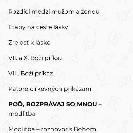
Rozdiel medzi mužom a ženou
Etapy na ceste lásky
Zrelosť k láske
VII. a X. Boží príkaz
VIII. Boží príkaz
Pätoro cirkevných prikázaní
POĎ, ROZPRÁVAJ SO MNOU
–
modlitba
Modlitba – rozhovor s Bohom