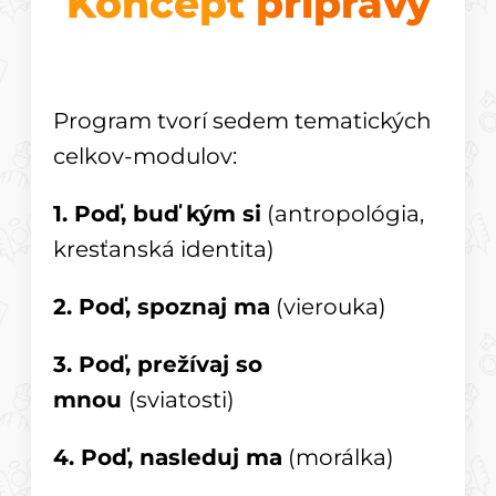
Koncept prípravy
Program tvorí sedem tematických
celkov-modulov:
1. Poď, buď kým si
(antropológia,
kresťanská identita)
2. Poď, spoznaj ma
(vierouka)
3. Poď, prežívaj so
mnou
(sviatosti)
4. Poď, nasleduj ma
(morálka)