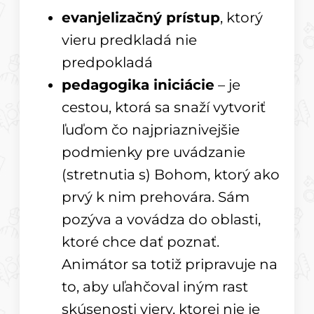
evanjelizačný prístup
, ktorý
vieru predkladá nie
predpokladá
pedagogika iniciácie
– je
cestou, ktorá sa snaží vytvoriť
ľuďom čo najpriaznivejšie
podmienky pre uvádzanie
(stretnutia s) Bohom, ktorý ako
prvý k nim prehovára. Sám
pozýva a vovádza do oblasti,
ktoré chce dať poznať.
Animátor sa totiž pripravuje na
to, aby uľahčoval iným rast
skúsenosti viery, ktorej nie je