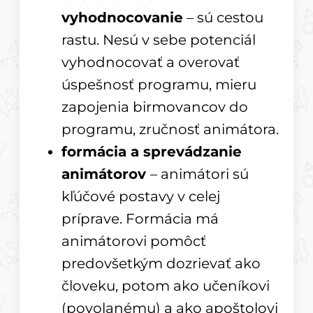
vyhodnocovanie
– sú cestou
rastu. Nesú v sebe potenciál
vyhodnocovať a overovať
úspešnosť programu, mieru
zapojenia birmovancov do
programu, zručnosť animátora.
formácia a sprevádzanie
animátorov
– animátori sú
kľúčové postavy v celej
príprave. Formácia má
animátorovi pomôcť
predovšetkým dozrievať ako
človeku, potom ako učeníkovi
(povolanému) a ako apoštolovi