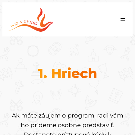
Prejsť
na
obsah
1. Hriech
Ak máte záujem o program, radi vám
ho prídeme osobne predstaviť.
Dostanete prístupové kódy k