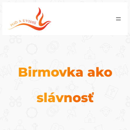
Prejsť
na
obsah
Birmovka ako
slávnosť