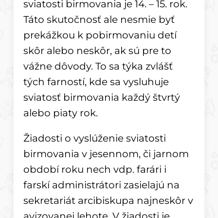
sviatosti birmovania je 14. – 15. rok.
Táto skutočnosť ale nesmie byť
prekážkou k pobirmovaniu detí
skôr alebo neskôr, ak sú pre to
vážne dôvody. To sa týka zvlášť
tých farností, kde sa vysluhuje
sviatosť birmovania každý štvrtý
alebo piaty rok.
Žiadosti o vyslúženie sviatosti
birmovania v jesennom, či jarnom
období roku nech vdp. farári i
farskí administrátori zasielajú na
sekretariát arcibiskupa najneskôr v
avizovanej lehote­. V žiadosti je