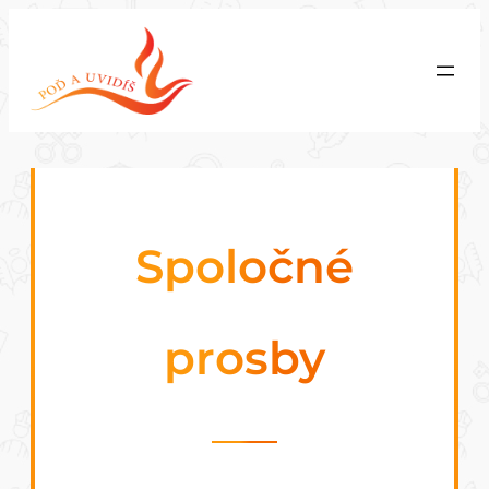
Prejsť
na
obsah
Spoločné
prosby